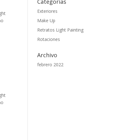
Categorías
Exteriores
ght
mo
Make Up
Retratos Light Painting
Rotaciones
Archivo
febrero 2022
ght
mo