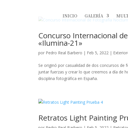
INICIO
GALERÍA
MULT
Concurso Internacional de
«Ilumina-21»
por
Pedro Real Barbero
|
Feb 5, 2022
|
Exterio
Se originó por casualidad de dos concursos de fot
juntar fuerzas y crear lo que creemos a día de 
disciplina fotográfica en España.
Retratos Light Painting P
por
Pedro Real Barbero
|
Feb 5, 2022
|
Retratos