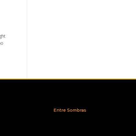
ght
mo
Entre Sombras